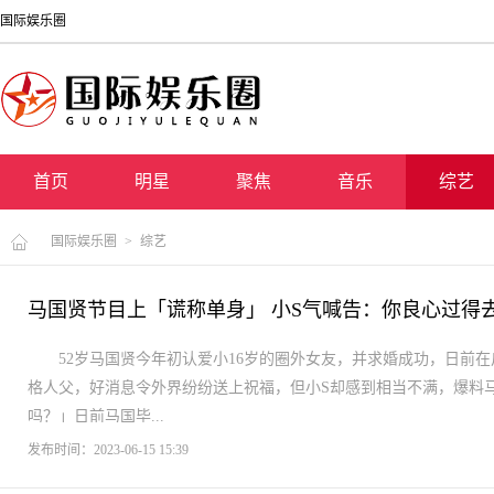
国际娱乐圈
首页
明星
聚焦
音乐
综艺
国际娱乐圈
>
综艺
马国贤节目上「谎称单身」 小S气喊告：你良心过得
52岁马国贤今年初认爱小16岁的圈外女友，并求婚成功，日前
格人父，好消息令外界纷纷送上祝福，但小S却感到相当不满，爆料
吗？」日前马国毕...
发布时间：2023-06-15 15:39