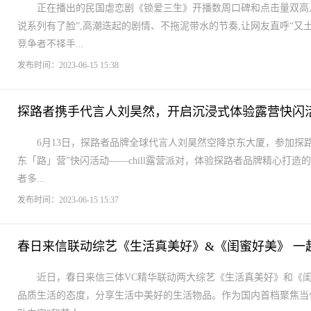
正在播出的民国虐恋剧《锁爱三生》开播数周口碑和点击量双高
说系列有了脸”,高潮迭起的剧情、不拖泥带水的节奏,让网友直呼“
竞争者不择手...
发布时间：2023-06-15 15:38
探路者携手代言人刘昊然，开启沉浸式体验露营快闪
6月13日，探路者品牌全球代言人刘昊然空降京东大厦，参加探路
东「路」营”快闪活动——chill露营派对，体验探路者品牌精心打
者多...
发布时间：2023-06-15 15:37
春日来信联动综艺《生活真美好》&《闺蜜好美》 一
近日，春日来信三体VC精华联动两大综艺《生活真美好》和《闺
品质生活的态度，分享生活中美好的生活物品。作为国内首档聚焦当