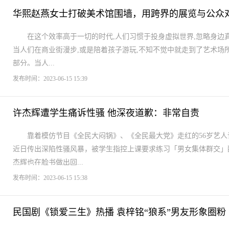
华熙赵燕女士打破美术馆围墙，用跨界的展览与公众
在这个效率高于一切的时代,人们习惯于投身虚拟世界,忽略身边
当人们在商业街漫步,或是陪着孩子游玩,不知不觉中就走到了艺术场
部分。当人...
发布时间：2023-06-15 15:39
许杰辉遭学生痛诉性骚 他深夜道歉：非常自责
靠着模仿节目《全民大闷锅》、《全民最大党》走红的56岁艺
近日传出深陷性骚风暴，被学生指控上课要求练习「男女集体群交」
杰辉也在脸书做出回...
发布时间：2023-06-15 15:38
民国剧《锁爱三生》热播 袁梓铭“狼系”男友形象圈粉