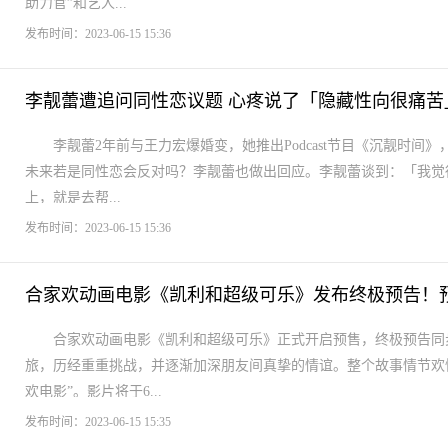
助力官”和艺人...
发布时间：2023-06-15 15:36
李靓蕾遭追问同性恋议题 心疼说了「隐藏性向很痛苦
李靓蕾2年前与王力宏爆婚变，她推出Podcast节目《沉靓时
未来若是同性恋会反对吗？李靓蕾也做出回应。李靓蕾谈到：「我觉
上，就是去帮...
发布时间：2023-06-15 15:36
合家欢动画电影《凯利和超级可乐》发布终极预告！预
合家欢动画电影《凯利和超级可乐》正式开启预售，终极预告同
旅，历经重重挑战，并逐渐加深朋友间真挚的情谊。整个故事情节欢
欢电影”。影片将于6...
发布时间：2023-06-15 15:35