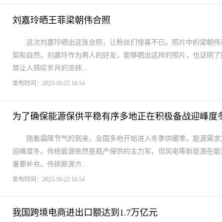
刘嘉玲晒王菲梁朝伟合照
这次刘嘉玲晒出这张合照，让粉丝们惊喜不已。照片中的梁朝伟
契和自然。刘嘉玲作为两人的好友，能够晒出这样的照片，也证明了
禁让人感叹岁月的流转...
发布时间：2023-10-25 16:54
为了确保能源保供平稳有序多地正在积极备战迎峰度
随着霜降节气的到来，全国多地开始进入冬季供暖季，能源需求
迎峰度冬。传统能源依然是稳产保供的主力军，但风电等新能源在能
重要补充。传统能源方...
发布时间：2023-10-25 16:54
我国跨境电商进出口额达到1.7万亿元