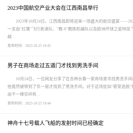
2023中国航空产业大会在江西南昌举行
2023年10月24日，江西南昌即将迎来一场盛大的航空盛宴——
一支由“红鹰”飞行表演队、“教-8”教练机编队以及欧洲环球之星特
越...
发布时间：2023-10-25 19:45
男子在商场走过五道门才找到男洗手间
10月24日，一位网友分享了在吉林长春一家商场里寻找男洗手
他竟然被带到了负一层才找到了男洗手间。对于这场犹如“密室逃脱
由于一楼空间有...
发布时间：2023-10-25 19:44
神舟十七号载人飞船的发射时间已经确定