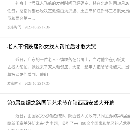
神舟十七号载人飞船的发射时间已经确定，将在北京时间10月26
任务，总指挥部已经决定派遣由汤洪波、唐胜杰和江新林三名航天员
员和两名第三...
发布时间：2023-10-25 17:36
老人不慎跌落孙女找人帮忙后才敢大哭
近日，广东的一位老人不慎跌落在台阶上，当时他坐在小板凳上
去找人帮忙。她找来了家人和邻居，大家一起用力把爷爷救起来。当
幕被网友们看到，他们...
发布时间：2023-10-25 17:35
第9届丝绸之路国际艺术节在陕西西安盛大开幕
近日，由国家文化和旅游部、陕西省人民政府共同主办的第9届
路新乐章美好新未来”为主题，吸引了来自90余个国家和地区的艺术