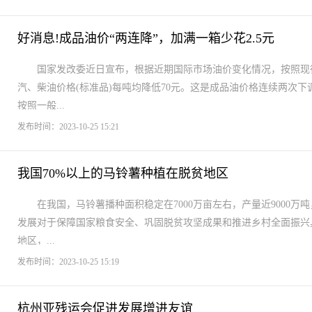
好消息!成品油价“两连降”，加满一箱少花2.5元
国家发改委近日宣布，根据近期国际市场油价变化情况，按照现行成
汽、柴油价格(标准品)每吨均降低70元。这是成品油价格连续两次
按照一般...
发布时间：2023-10-25 15:21
我国70%以上的马铃薯种植在脱贫地区
在我国，马铃薯播种面积稳定在7000万亩左右，产量近9000万
发展对于保障国家粮食安全、巩固脱贫攻坚成果和推进乡村全面振兴
地区，...
发布时间：2023-10-25 15:19
杭州亚残运会促进发展增进友谊