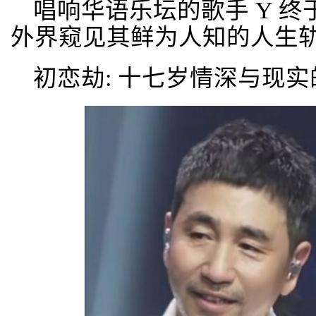
唱响华语乐坛的歌手 Y 终
外界窥见其鲜为人知的人生
初恋劫: 十七岁情深与现