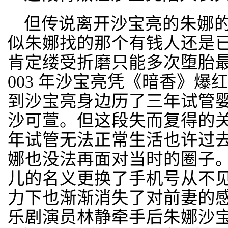
但传说离开沙宝亮的朱娜
似朱娜找的那个有钱人还是已
肯定缕受折磨只能多次堕胎最
003 年沙宝亮凭《暗香》
到沙宝亮身边历了三年试管
沙可萱。但这段失而复得的
年试管无法正常生活也许过去
娜也没法再面对当时的圈子
儿的名义更换了手机号从不
力下也渐渐消失了对前妻的感
乐剧演员林静牵手后朱娜沙宝