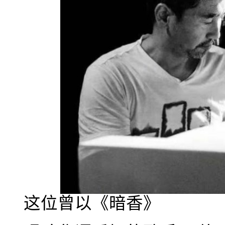
这位曾以《暗香》