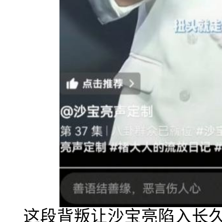
这段背叛让沙宝亮陷入长