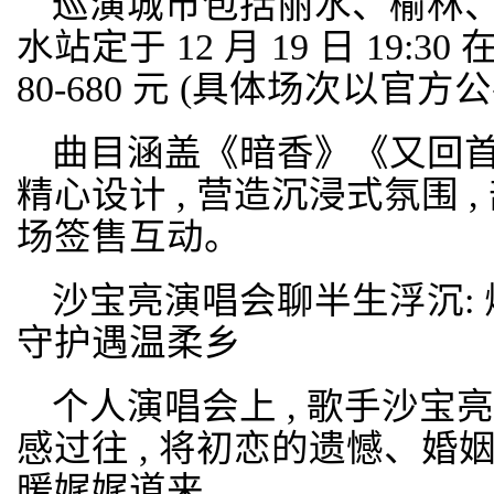
巡演城市包括丽水、榆林、 
水站定于 12 月 19 日 19:3
80-680 元 (具体场次以官方
曲目涵盖《暗香》《又回首
精心设计 , 营造沉浸式氛围 
场签售互动。
沙宝亮演唱会聊半生浮沉: 
守护遇温柔乡
个人演唱会上 , 歌手沙
感过往 , 将初恋的遗憾、婚
暖娓娓道来。