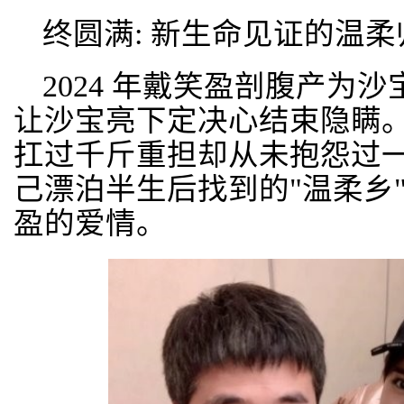
终圆满: 新生命见证的温柔
2024 年戴笑盈剖腹产为
让沙宝亮下定决心结束隐瞒。
扛过千斤重担却从未抱怨过一
己漂泊半生后找到的"温柔乡
盈的爱情。