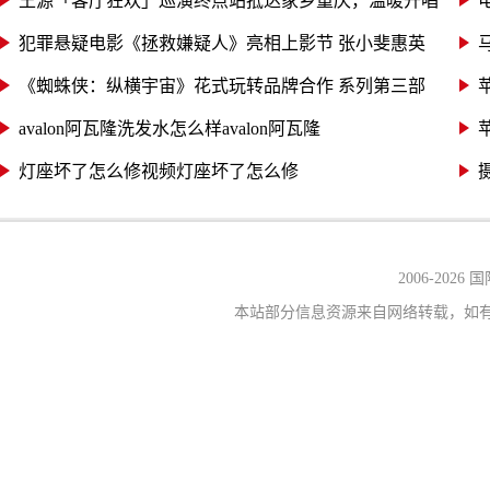
王源「客厅狂欢」巡演终点站抵达家乡重庆，温暖开唱
犯罪悬疑电影《拯救嫌疑人》亮相上影节 张小斐惠英
《蜘蛛侠：纵横宇宙》花式玩转品牌合作 系列第三部
avalon阿瓦隆洗发水怎么样avalon阿瓦隆
灯座坏了怎么修视频灯座坏了怎么修
2006-
2026
本站部分信息资源来自网络转载，如有侵权，请